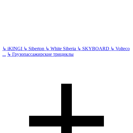
↳
iKINGI
↳
Siberton
↳
White Siberia
↳
SKYBOARD
↳
Volteco
...
↳
Грузопассажирские трициклы