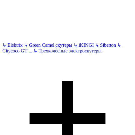
↳
Elektrix
↳
Green Camel скутеры
↳
iKINGI
↳
Siberton
↳
Citycoco GT
...
↳
Трехколесные электроскутеры