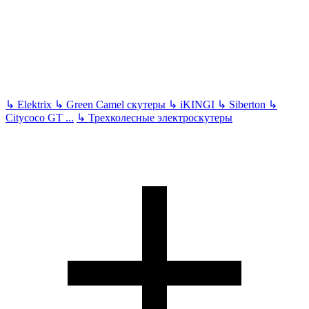
↳
Elektrix
↳
Green Camel скутеры
↳
iKINGI
↳
Siberton
↳
Citycoco GT
...
↳
Трехколесные электроскутеры