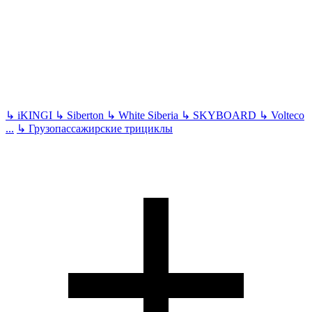
↳
iKINGI
↳
Siberton
↳
White Siberia
↳
SKYBOARD
↳
Volteco
...
↳
Грузопассажирские трициклы