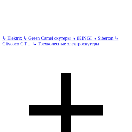
↳
Elektrix
↳
Green Camel скутеры
↳
iKINGI
↳
Siberton
↳
Citycoco GT
...
↳
Трехколесные электроскутеры