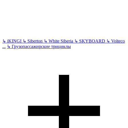
↳
iKINGI
↳
Siberton
↳
White Siberia
↳
SKYBOARD
↳
Volteco
...
↳
Грузопассажирские трициклы