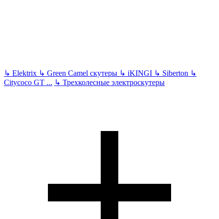
↳
Elektrix
↳
Green Camel скутеры
↳
iKINGI
↳
Siberton
↳
Citycoco GT
...
↳
Трехколесные электроскутеры