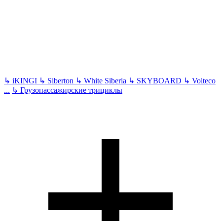
↳
iKINGI
↳
Siberton
↳
White Siberia
↳
SKYBOARD
↳
Volteco
...
↳
Грузопассажирские трициклы