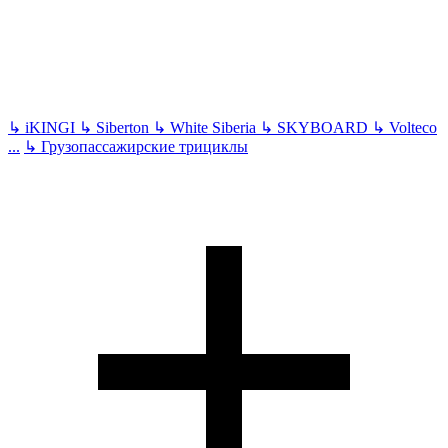
↳
iKINGI
↳
Siberton
↳
White Siberia
↳
SKYBOARD
↳
Volteco
...
↳
Грузопассажирские трициклы