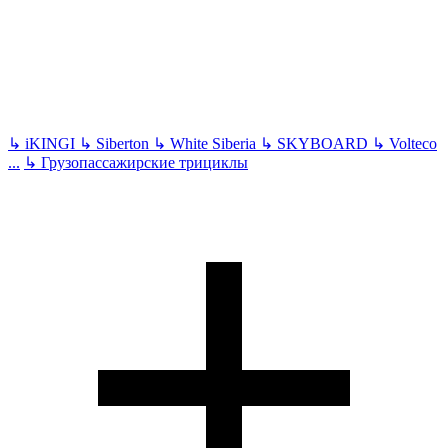
↳
iKINGI
↳
Siberton
↳
White Siberia
↳
SKYBOARD
↳
Volteco
...
↳
Грузопассажирские трициклы