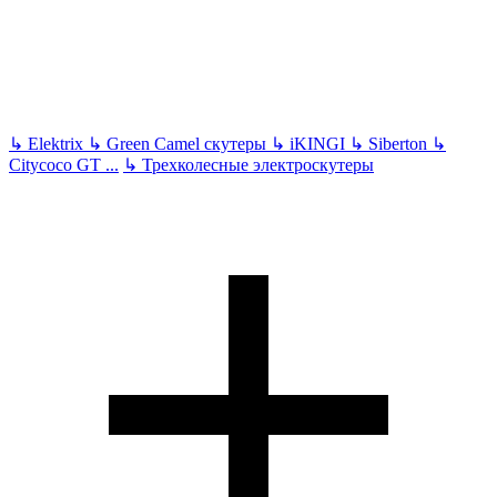
↳
Elektrix
↳
Green Camel скутеры
↳
iKINGI
↳
Siberton
↳
Citycoco GT
...
↳
Трехколесные электроскутеры