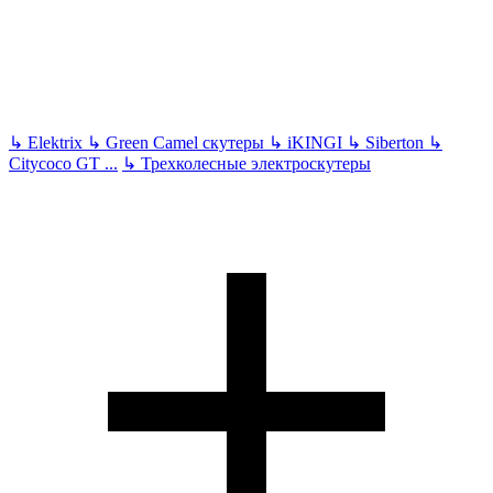
↳
Elektrix
↳
Green Camel скутеры
↳
iKINGI
↳
Siberton
↳
Citycoco GT
...
↳
Трехколесные электроскутеры