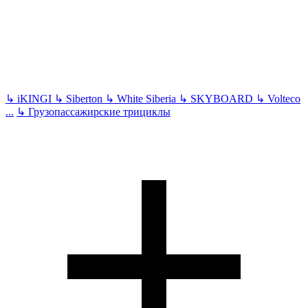
↳
iKINGI
↳
Siberton
↳
White Siberia
↳
SKYBOARD
↳
Volteco
...
↳
Грузопассажирские трициклы