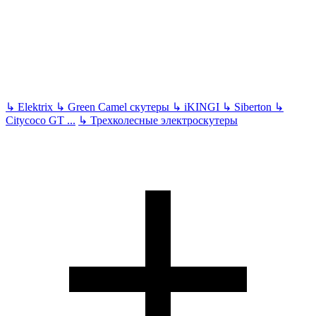
↳
Elektrix
↳
Green Camel скутеры
↳
iKINGI
↳
Siberton
↳
Citycoco GT
...
↳
Трехколесные электроскутеры