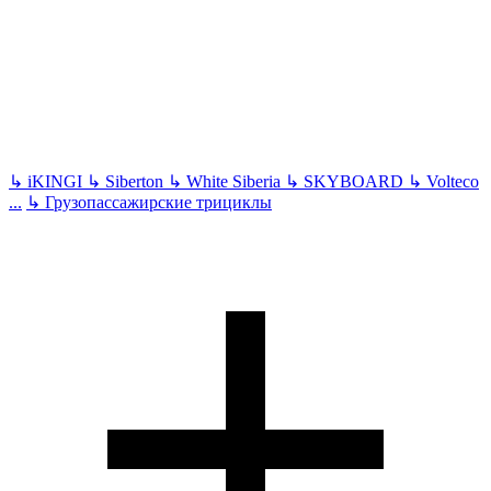
↳
iKINGI
↳
Siberton
↳
White Siberia
↳
SKYBOARD
↳
Volteco
...
↳
Грузопассажирские трициклы