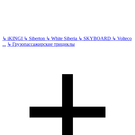
↳
iKINGI
↳
Siberton
↳
White Siberia
↳
SKYBOARD
↳
Volteco
...
↳
Грузопассажирские трициклы