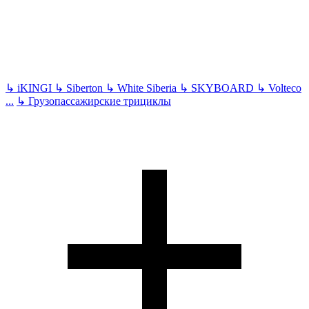
↳
iKINGI
↳
Siberton
↳
White Siberia
↳
SKYBOARD
↳
Volteco
...
↳
Грузопассажирские трициклы