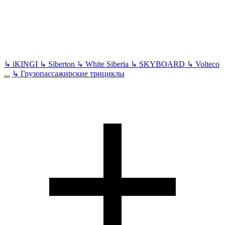
↳
iKINGI
↳
Siberton
↳
White Siberia
↳
SKYBOARD
↳
Volteco
...
↳
Грузопассажирские трициклы