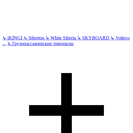
↳
iKINGI
↳
Siberton
↳
White Siberia
↳
SKYBOARD
↳
Volteco
...
↳
Грузопассажирские трициклы