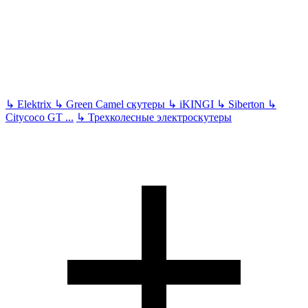
↳
Elektrix
↳
Green Camel скутеры
↳
iKINGI
↳
Siberton
↳
Citycoco GT
...
↳
Трехколесные электроскутеры