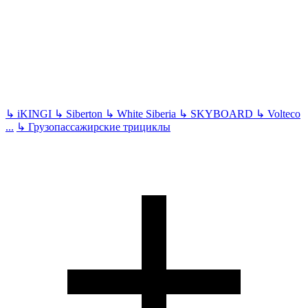
↳
iKINGI
↳
Siberton
↳
White Siberia
↳
SKYBOARD
↳
Volteco
...
↳
Грузопассажирские трициклы