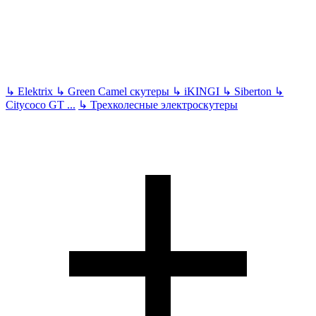
↳
Elektrix
↳
Green Camel скутеры
↳
iKINGI
↳
Siberton
↳
Citycoco GT
...
↳
Трехколесные электроскутеры