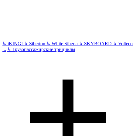
↳
iKINGI
↳
Siberton
↳
White Siberia
↳
SKYBOARD
↳
Volteco
...
↳
Грузопассажирские трициклы