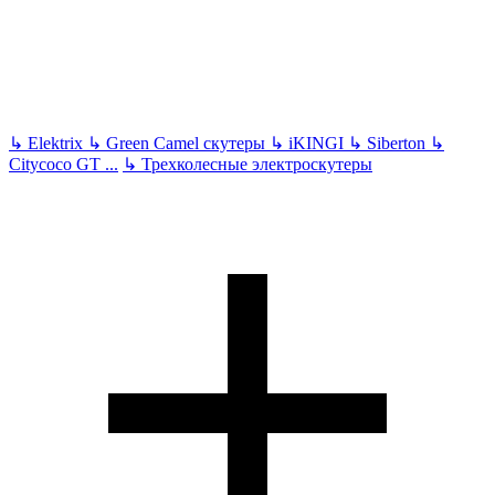
↳
Elektrix
↳
Green Camel скутеры
↳
iKINGI
↳
Siberton
↳
Citycoco GT
...
↳
Трехколесные электроскутеры