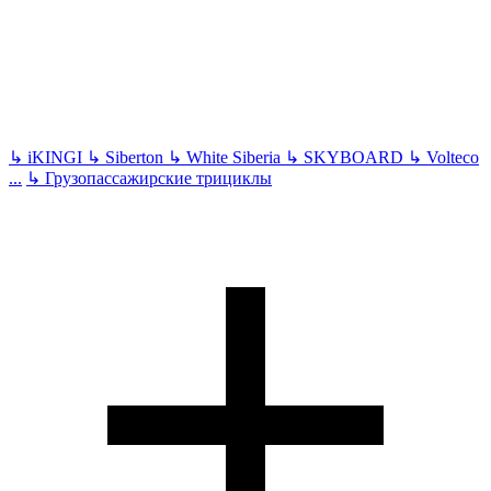
↳
iKINGI
↳
Siberton
↳
White Siberia
↳
SKYBOARD
↳
Volteco
...
↳
Грузопассажирские трициклы