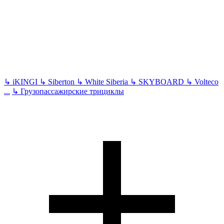
↳
iKINGI
↳
Siberton
↳
White Siberia
↳
SKYBOARD
↳
Volteco
...
↳
Грузопассажирские трициклы