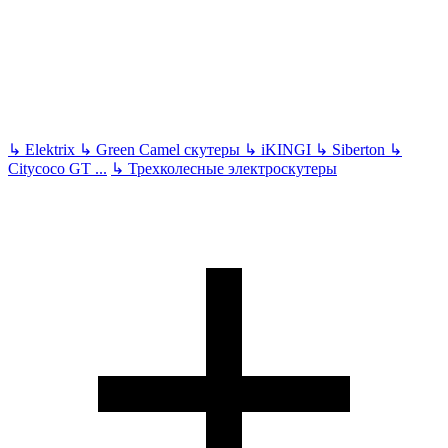
↳
Elektrix
↳
Green Camel скутеры
↳
iKINGI
↳
Siberton
↳
Citycoco GT
...
↳
Трехколесные электроскутеры