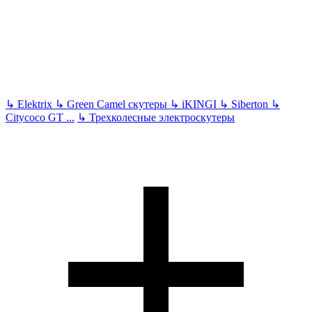
↳
Elektrix
↳
Green Camel скутеры
↳
iKINGI
↳
Siberton
↳
Citycoco GT
...
↳
Трехколесные электроскутеры