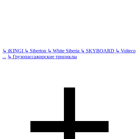
↳
iKINGI
↳
Siberton
↳
White Siberia
↳
SKYBOARD
↳
Volteco
...
↳
Грузопассажирские трициклы